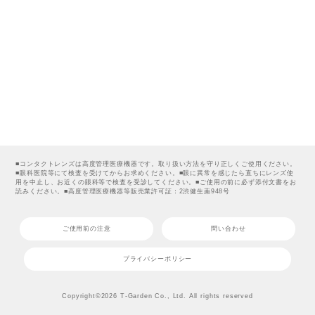
■コンタクトレンズは高度管理医療機器です。取り扱い方法を守り正しくご使用ください。
■眼科医院等にて検査を受けてからお求めください。■眼に異常を感じたら直ちにレンズ使
用を中止し、お近くの眼科等で検査を受診してください。■ご使用の前に必ず添付文書をお
読みください。■高度管理医療機器等販売業許可証：2渋健生薬948号
ご使用前の注意
問い合わせ
プライバシーポリシー
Copyright©2026 T-Garden Co., Ltd. All rights reserved